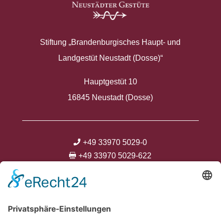
Stiftung „Brandenburgisches Haupt- und
Landgestüt Neustadt (Dosse)“
Hauptgestüt 10
16845 Neustadt (Dosse)
+49 33970 5029-0

+49 33970 5029-622

info@neustaedter-gestuete.de



