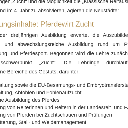
ngen„Zucht“
und die Möglichkeit die
„Klassische Reitaus
nd im 4. Jahr zu absolvieren, agieren die Neustädter
ungsinhalte: Pferdewirt Zucht
er dreijährigen Ausbildung erwartet die Auszubild
e und abwechslungsreiche Ausbildung rund um Pf
tung und Pferdesport. Begonnen wird die Lehre zunäch
ngsschwerpunkt „Zucht“. Die Lehrlinge durchlau
ne Bereiche des Gestüts, darunter:
altung sowie die EU-Besamungs- und Embryotransfersta
ltung, Abfohlen und Fohlenaufzucht
he Ausbildung des Pferdes
ng von Reiterinnen und Reitern in der Landesreit- und 
ung von Pferden bei Zuchtschauen und Prüfungen
ütterung, Stall- und Weidemanagement