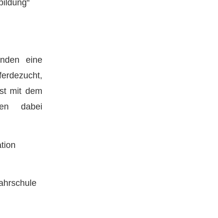
bildung“
enden eine
erdezucht,
st mit dem
fen dabei
tion
Fahrschule