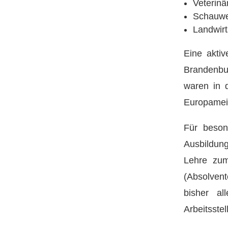
Veterinä
Schauwe
Landwirt
Eine akti
Brandenbu
waren in 
Europameis
Für besond
Ausbildung
Lehre zum
(Absolvent
bisher al
Arbeitsste