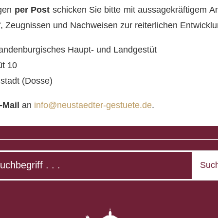
gen
per Post
schicken Sie bitte mit aussagekräftigem A
, Zeugnissen und Nachweisen zur reiterlichen Entwicklu
randenburgisches Haupt- und Landgestüt
üt 10
stadt (Dosse)
-Mail
an
info@neustaedter-gestuete.de
.