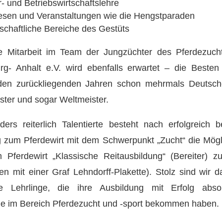
r- und Betriebswirtschaftslehre
sen und Veranstaltungen wie die Hengstparaden
schaftliche Bereiche des Gestüts
ve Mitarbeit im Team der Jungzüchter des Pferdezuch
rg- Anhalt e.V. wird ebenfalls erwartet – die Besten
den zurückliegenden Jahren schon mehrmals Deutsche
ter und sogar Weltmeister.
ers reiterlich Talentierte besteht nach erfolgreich 
 zum Pferdewirt mit dem Schwerpunkt „Zucht“ die Mögli
 Pferdewirt „Klassische Reitausbildung“ (Bereiter) z
en mit einer Graf Lehndorff-Plakette). Stolz sind wir d
le Lehrlinge, die ihre Ausbildung mit Erfolg absol
lle im Bereich Pferdezucht und -sport bekommen haben.