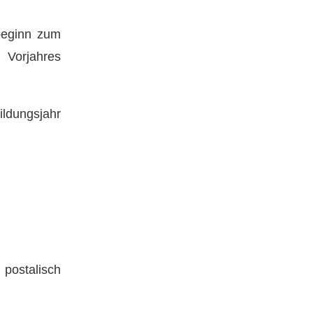
beginn zum
orjahres
ldungsjahr
 postalisch