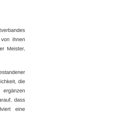
tverbandes
 von ihnen
r Meister,
bestandener
chkeit, die
u ergänzen
arauf, dass
viert eine