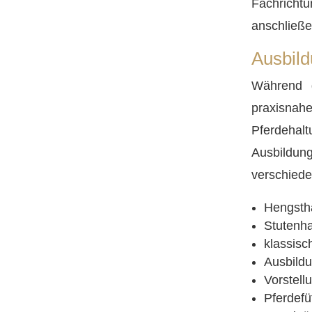
Fachrichtu
anschließe
Ausbild
Während d
praxisnah
Pferdehal
Ausbildu
verschiede
Hengsth
Stutenha
klassisc
Ausbildu
Vorstell
Pferdef