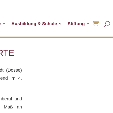
e
Ausbildung & Schule
Stiftung
RTE
dt (Dosse)
ßend im 4.
umberuf und
hes Maß an