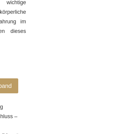
 wichtige
örperliche
fahrung im
en dieses
rband
ng
chluss –