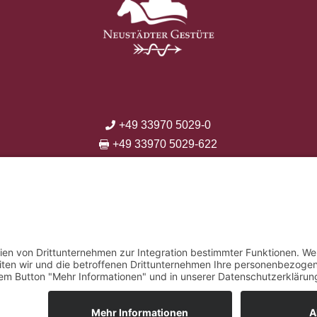
+49 33970 5029-0

+49 33970 5029-622

info@neustaedter-gestuete.de




ANMELDUNG ZUM NEWSLETTER