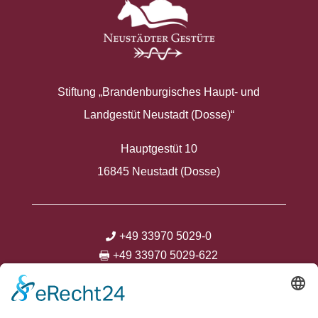
Stiftung „Brandenburgisches Haupt- und
Landgestüt Neustadt (Dosse)“
Hauptgestüt 10
16845 Neustadt (Dosse)
+49 33970 5029-0

+49 33970 5029-622

info@neustaedter-gestuete.de


