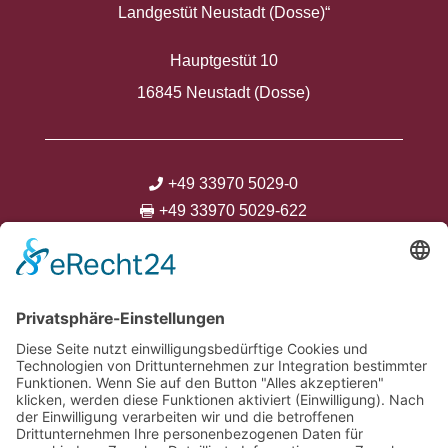
Landgestüt Neustadt (Dosse)“
Hauptgestüt 10
16845 Neustadt (Dosse)
+49 33970 5029-0

+49 33970 5029-622

info@neustaedter-gestuete.de




Kontakt
Anfahrt