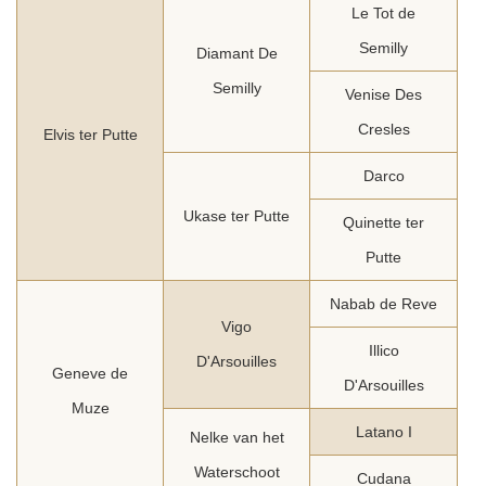
Le Tot de
Semilly
Diamant De
Semilly
Venise Des
Cresles
Elvis ter Putte
Darco
Ukase ter Putte
Quinette ter
Putte
Nabab de Reve
Vigo
Illico
D'Arsouilles
Geneve de
D'Arsouilles
Muze
Latano I
Nelke van het
Waterschoot
Cudana