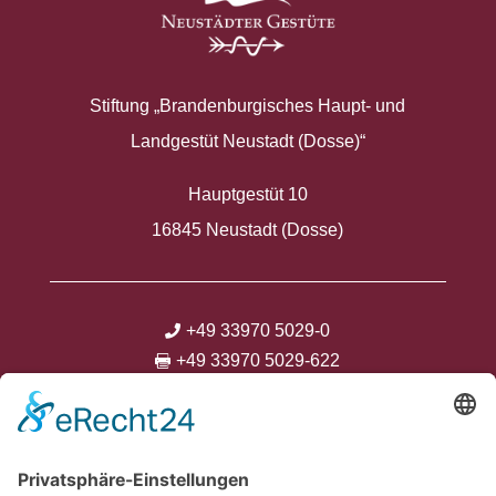
Stiftung „Brandenburgisches Haupt- und
Landgestüt Neustadt (Dosse)“
Hauptgestüt 10
16845 Neustadt (Dosse)
+49 33970 5029-0

+49 33970 5029-622

info@neustaedter-gestuete.de



