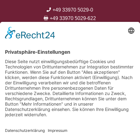
+49 33970 5029-0

+49 33970 5029-622

info@neustaedter-gestuete.de




Kontakt
Anfahrt
Datenschutzerklärung
Impressum
AGB
ANMELDUNG ZUM
NEWSLETTER