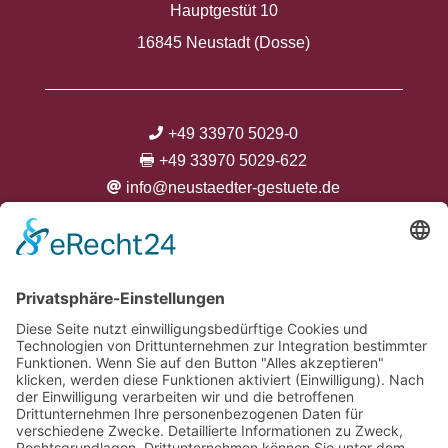
Hauptgestüt 10
16845 Neustadt (Dosse)
+49 33970 5029-0

+49 33970 5029-622

info@neustaedter-gestuete.de




Kontakt
Anfahrt
Datenschutzerklärung
Impressum